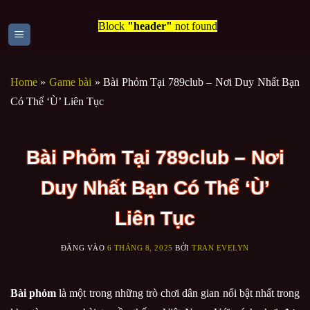
Bỏ
qua
Block
"header"
not found
nội
dung
Home
»
Game bài
»
Bài Phỏm Tại 789club – Nơi Duy Nhất Bạn
Có Thể ‘Ù’ Liên Tục
Bài Phỏm Tại 789club – Nơi
Duy Nhất Bạn Có Thể ‘Ù’
Liên Tục
ĐĂNG VÀO
6 THÁNG 8, 2025
BỞI
TRAN EVELYN
Bài phỏm
là một trong những trò chơi dân gian nổi bật nhất trong