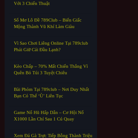
Với 3 Chiến Thuật
Sổ Mơ Lô Đề 789Club – Biến Giấc
Mộng Thành Vũ Khí Làm Giàu
Vì Sao Chơi Liêng Online Tại 789club
Phải Giữ Cái Đầu Lạnh?
Kèo Chấp – 70% Mất Chiến Thắng Vì
Quên Bỏ Túi 3 Tuyệt Chiêu
Bài Phỏm Tại 789club – Nơi Duy Nhất
Bạn Có Thể ‘Ù’ Liên Tục
Game Nổ Hũ Hấp Dẫn – Cơ Hội Nổ
X1000 Lần Chỉ Sau 1 Cú Quay
Xem Đá Gà Trực Tiếp Bỗng Thành Triệu