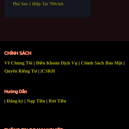
Phú Sau 1 Hiệp Tại 789club
CHÍNH SÁCH
Về Chúng Tôi
|
Điều Khoản Dịch Vụ
|
Chính Sách Bảo Mật
|
Quyền Riêng Tư
| |
CSKH
Hướng Dẫn
|
Đăng ký
|
Nạp Tiền
|
Rút Tiền