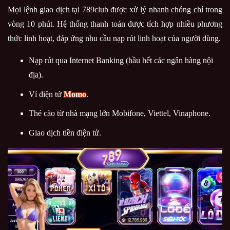
Mọi lệnh giao dịch tại 789club được xử lý nhanh chóng chỉ trong
vòng 10 phút. Hệ thống thanh toán được tích hợp nhiều phương
thức linh hoạt, đáp ứng nhu cầu nạp rút linh hoạt của người dùng.
Nạp rút qua Internet Banking (hầu hết các ngân hàng nội
địa).
Ví điện tử
Momo
.
Thẻ cào từ nhà mạng lớn Mobifone, Viettel, Vinaphone.
Giao dịch tiền điện tử.