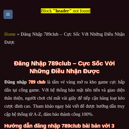
Bỏ
qua
Block
"header"
not found
nội
dung
Home
»
Đăng Nhập 789club – Cực Sốc Với Những Điều Nhận
Được
Đăng Nhập 789club – Cực Sốc Với
Những Điều Nhận Được
Đăng nhập
789 club
là tấm vé vàng mở ra kho game cực hấp
dẫn tại cổng game. Với hệ thống bảo mật tiên tiến và giao diện
thân thiện, người chơi chỉ mất vài giây để tiếp cận hàng loạt kèo
cược đỉnh cao. Tham khảo ngay bài viết để được hướng dẫn truy
cập hệ thống từ A-Z, đảm bảo thành công 100%.
Hướng dẫn đăng nhập 789club bài bản với 3