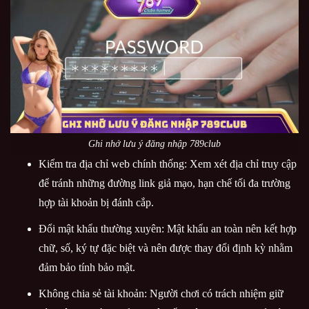
Ghi nhớ lưu ý đăng nhập 789club
Kiểm tra địa chỉ web chính thống: Xem xét địa chỉ truy cập
để tránh những đường link giả mạo, hạn chế tối đa trường
hợp tài khoản bị đánh cắp.
Đổi mật khẩu thường xuyên: Mật khẩu an toàn nên kết hợp
chữ, số, ký tự đặc biệt và nên được thay đổi định kỳ nhằm
đảm bảo tính bảo mật.
Không chia sẻ tài khoản: Người chơi có trách nhiệm giữ