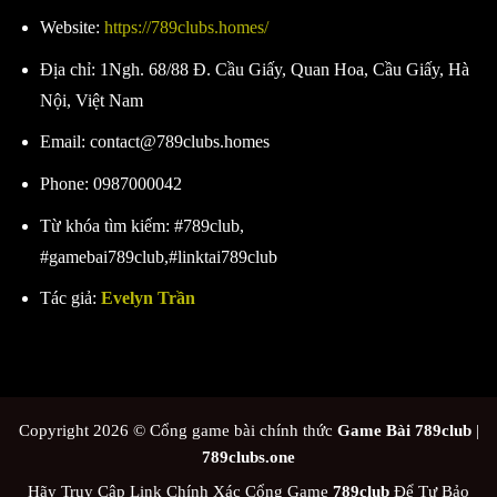
Website:
https://789clubs.homes/
Địa chỉ: 1Ngh. 68/88 Đ. Cầu Giấy, Quan Hoa, Cầu Giấy, Hà
Nội, Việt Nam
Email:
contact@789clubs.homes
Phone: 0987000042
Từ khóa tìm kiếm: #789club,
#gamebai789club,#linktai789club
Tác giả:
Evelyn Trần
Copyright 2026 © Cổng game bài chính thức
Game Bài 789club
|
789clubs.one
Hãy Truy Cập Link Chính Xác Cổng Game
789club
Để Tự Bảo