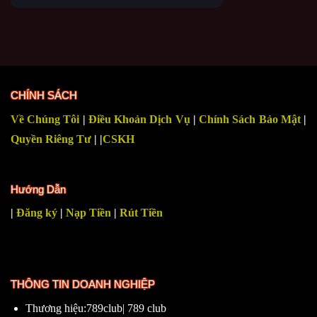
CHÍNH SÁCH
Về Chúng Tôi
|
Điều Khoản Dịch Vụ
|
Chính Sách Bảo Mật
|
Quyền Riêng Tư
| |
CSKH
Hướng Dẫn
|
Đăng ký
|
Nạp Tiền
|
Rút Tiền
THÔNG TIN DOANH NGHIỆP
Thương hiệu:789club| 789 club