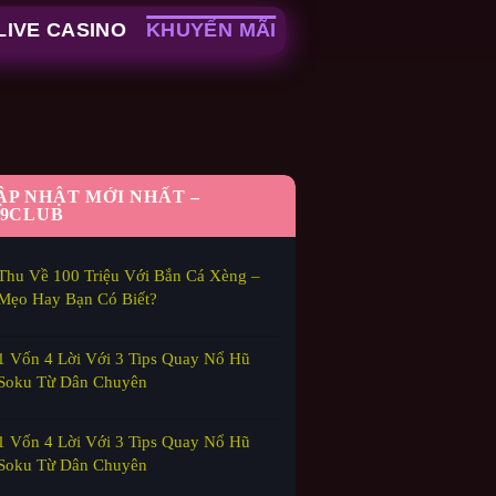
LIVE CASINO
KHUYẾN MÃI
ẬP NHẬT MỚI NHẤT –
89CLUB
Thu Về 100 Triệu Với Bắn Cá Xèng –
Mẹo Hay Bạn Có Biết?
1 Vốn 4 Lời Với 3 Tips Quay Nổ Hũ
Soku Từ Dân Chuyên
1 Vốn 4 Lời Với 3 Tips Quay Nổ Hũ
Soku Từ Dân Chuyên