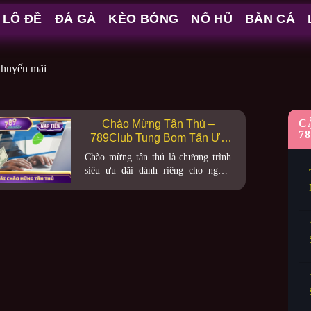
LÔ ĐỀ
ĐÁ GÀ
KÈO BÓNG
NỔ HŨ
BẮN CÁ
huyến mãi
C
Chào Mừng Tân Thủ –
7
789Club Tung Bom Tấn Ưu
Đãi Khủng
Chào mừng tân thủ là chương trình
siêu ưu đãi dành riêng cho người
chơi [...]