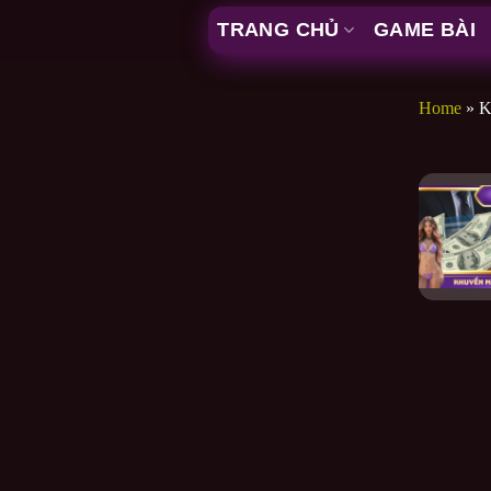
Bỏ
GAME BÀI
TRANG CHỦ
qua
nội
dung
Home
»
K