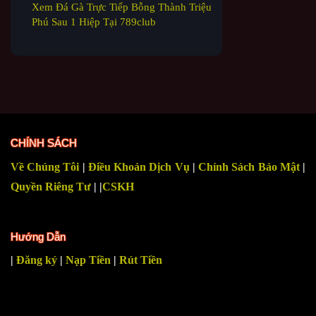
Xem Đá Gà Trực Tiếp Bỗng Thành Triệu
Phú Sau 1 Hiệp Tại 789club
CHÍNH SÁCH
Về Chúng Tôi
|
Điều Khoản Dịch Vụ
|
Chính Sách Bảo Mật
|
Quyền Riêng Tư
| |
CSKH
Hướng Dẫn
|
Đăng ký
|
Nạp Tiền
|
Rút Tiền