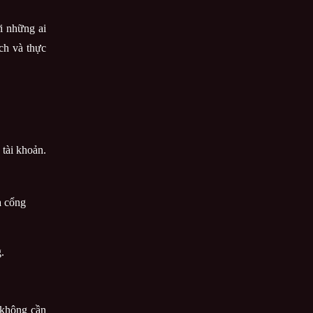
i những ai
ch và thực
 tài khoản.
a cổng
.
 không cần