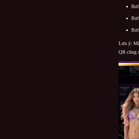
Bướ
Bướ
Bướ
Lưu ý: Mã
QR cũng s