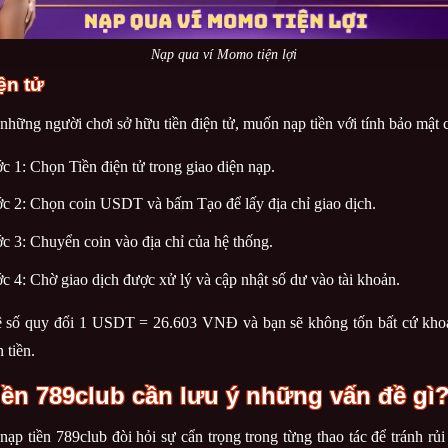
Nạp qua ví Momo tiện lợi
ện tử
hững người chơi sở hữu tiền điện tử, muốn nạp tiền với tính bảo mật 
c 1: Chọn Tiền điện tử trong giao diện nạp.
c 2: Chọn coin USDT và bấm Tạo để lấy địa chỉ giao dịch.
c 3: Chuyển coin vào địa chỉ của hệ thống.
c 4: Chờ giao dịch được xử lý và cập nhật số dư vào tài khoản.
 số quy đổi 1 USDT = 26.603 VNĐ và bạn sẽ không tốn bất cứ kho
 tiền.
iền 789club cần lưu ý những vấn đề gì
nạp tiền 789club đòi hỏi sự cẩn trọng trong từng thao tác để tránh rủi