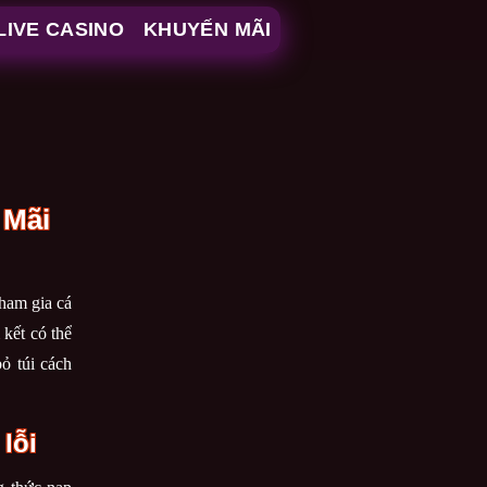
LIVE CASINO
KHUYẾN MÃI
 Mãi
tham gia cá
kết có thể
ỏ túi cách
lỗi