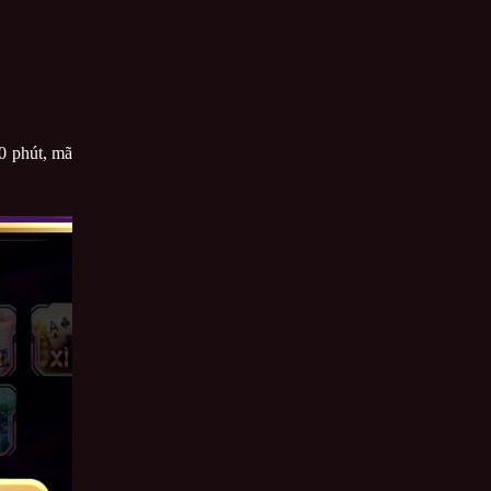
0 phút, mã