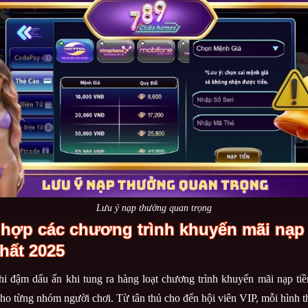
Lưu ý nạp thưởng quan trọng
hợp các chương trình khuyến mãi nạp
hất 2025
hi đậm dấu ấn khi tung ra hàng loạt chương trình khuyến mãi nạp tiề
cho từng nhóm người chơi. Từ tân thủ cho đến hội viên VIP, mỗi hình 