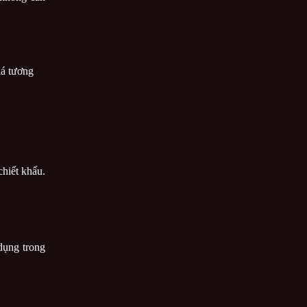
iá tương
hiết khấu.
dụng trong