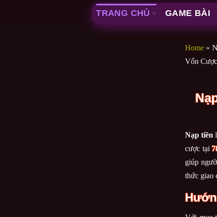
Bỏ
GAME BÀI
TRANG CHỦ
qua
nội
dung
Home
»
N
Vốn Cượ
Nạp
Nạp tiền
l
cược tại
7
giúp ngườ
thức giao
Hướng