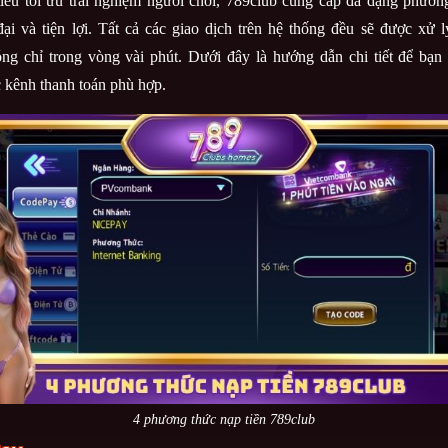
iêu tối ưu trải nghiệm người chơi, 789club cung cấp đa dạng phươn
đại và tiện lợi. Tất cả các giao dịch trên hệ thống đều sẽ được xử 
ng chỉ trong vòng vài phút. Dưới đây là hướng dẫn chi tiết để bạn 
 kênh thanh toán phù hợp.
4 phương thức nạp tiền 789club