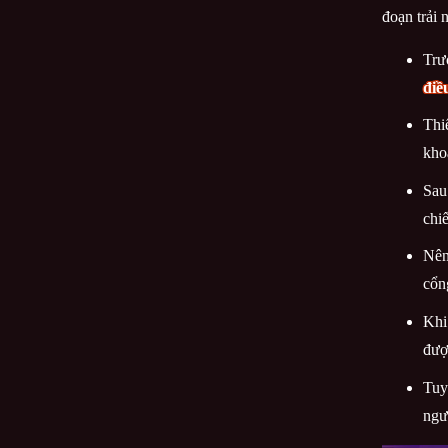
đoạn trải 
Trư
điề
Thi
kho
Sau
chi
Nên
cổn
Khi
được
Tuy
ngư