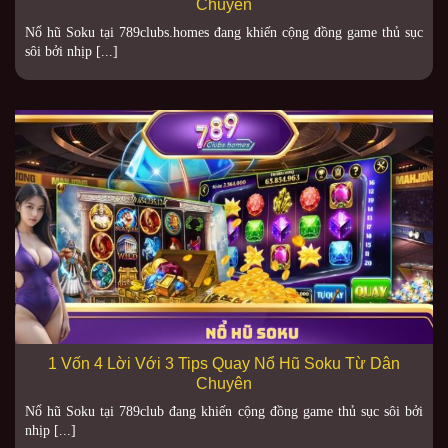
Chuyên
Nổ hũ Soku tại 789clubs.homes đang khiến cộng đồng game thủ sục
sôi bởi nhịp [...]
1 Vốn 4 Lời Với 3 Tips Quay Nổ Hũ Soku Từ Dân
Chuyên
Nổ hũ Soku tại 789club đang khiến cộng đồng game thủ sục sôi bởi
nhịp [...]