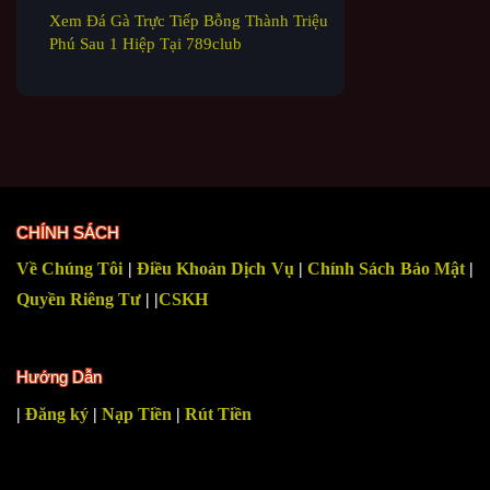
Xem Đá Gà Trực Tiếp Bỗng Thành Triệu
Phú Sau 1 Hiệp Tại 789club
CHÍNH SÁCH
Về Chúng Tôi
|
Điều Khoản Dịch Vụ
|
Chính Sách Bảo Mật
|
Quyền Riêng Tư
| |
CSKH
Hướng Dẫn
|
Đăng ký
|
Nạp Tiền
|
Rút Tiền