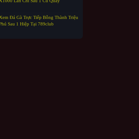
X1000 Lần Chỉ Sau 1 Cú Quay
Xem Đá Gà Trực Tiếp Bỗng Thành Triệu
Phú Sau 1 Hiệp Tại 789club