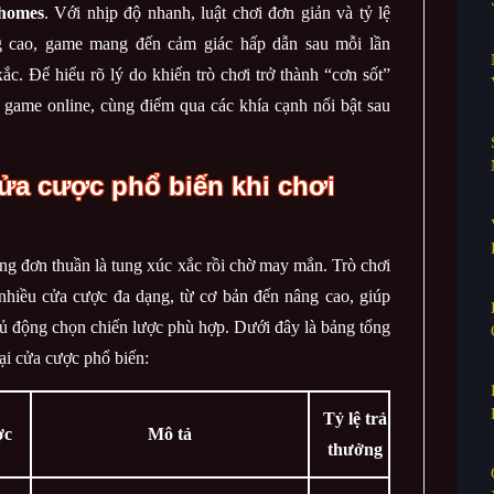
.homes
. Với nhịp độ nhanh, luật chơi đơn giản và tỷ lệ
g cao, game mang đến cảm giác hấp dẫn sau mỗi lần
ắc. Để hiểu rõ lý do khiến trò chơi trở thành “cơn sốt”
g game online, cùng điểm qua các khía cạnh nổi bật sau
ửa cược phổ biến khi chơi
g đơn thuần là tung xúc xắc rồi chờ may mắn. Trò chơi
nhiều cửa cược đa dạng, từ cơ bản đến nâng cao, giúp
ủ động chọn chiến lược phù hợp. Dưới đây là bảng tổng
ại cửa cược phổ biến:
Tỷ lệ trả
ợc
Mô tả
thưởng