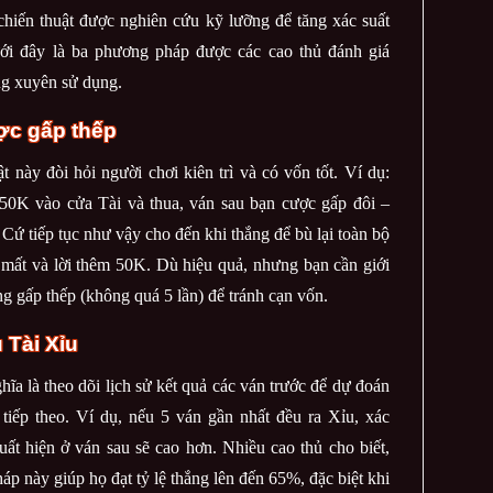
chiến thuật được nghiên cứu kỹ lưỡng để tăng xác suất
ới đây là ba phương pháp được các cao thủ đánh giá
ng xuyên sử dụng.
ợc gấp thếp
t này đòi hỏi người chơi kiên trì và có vốn tốt. Ví dụ:
50K vào cửa Tài và thua, ván sau bạn cược gấp đôi –
Cứ tiếp tục như vậy cho đến khi thắng để bù lại toàn bộ
 mất và lời thêm 50K. Dù hiệu quả, nhưng bạn cần giới
g gấp thếp (không quá 5 lần) để tránh cạn vốn.
 Tài Xỉu
hĩa là theo dõi lịch sử kết quả các ván trước để dự đoán
tiếp theo. Ví dụ, nếu 5 ván gần nhất đều ra Xỉu, xác
uất hiện ở ván sau sẽ cao hơn. Nhiều cao thủ cho biết,
p này giúp họ đạt tỷ lệ thắng lên đến 65%, đặc biệt khi