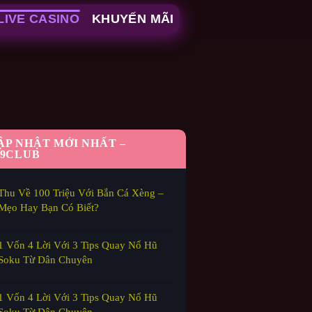
LIVE CASINO
KHUYẾN MÃI
ẬP NHẬT MỚI NHẤT –
89CLUB
Thu Về 100 Triệu Với Bắn Cá Xèng –
Mẹo Hay Bạn Có Biết?
1 Vốn 4 Lời Với 3 Tips Quay Nổ Hũ
Soku Từ Dân Chuyên
1 Vốn 4 Lời Với 3 Tips Quay Nổ Hũ