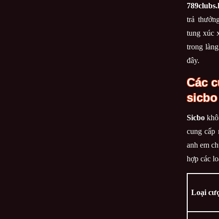
789clubs
trả thưởn
tung xúc x
trong làn
đây.
Các c
sicbo
Sicbo
khôn
cung cấp 
anh em ch
hợp các lo
Loại cư