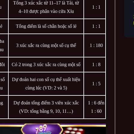
Tổng 3 xúc xắc từ 11–17 là Tài, từ
u
1 : 1
4–10 được phân vào cửa Xỉu
Lẻ
Tổng điểm là số chẵn hoặc số lẻ
1 : 1
ba
3 xúc xắc ra cùng một số cụ thể
1 : 180
au
đôi
Có 2 trong 3 xúc xắc ra cùng một số
1 : 8
 số
Dự đoán hai con số cụ thể xuất hiện
1 : 5
au
cùng lúc (VD: 2 và 5)
ng
Dự đoán tổng điểm 3 viên xúc xắc
1 : 6 đến
(VD: tổng bằng 9, 10, 11…)
1 : 60