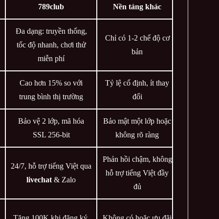
789club
Nền tảng khác
Đa dạng: truyền thống,
Chỉ có 1-2 chế độ cơ
tốc độ nhanh, chơi thử
bản
miễn phí
Cao hơn 15% so với
Tỷ lệ cố định, ít thay
trung bình thị trường
đổi
Bảo vệ 2 lớp, mã hóa
Bảo mật một lớp hoặc
SSL 256-bit
không rõ ràng
Phản hồi chậm, không
24/7, hỗ trợ tiếng Việt qua
hỗ trợ tiếng Việt đầy
livechat
& Zalo
đủ
Tặng 100K khi đăng ký,
Không có hoặc ưu đãi