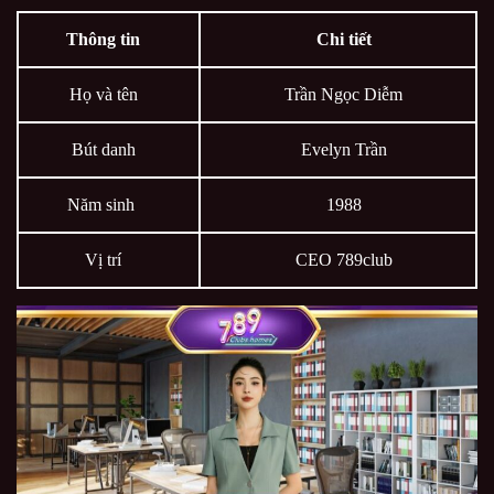
Thông tin
Chi tiết
Họ và tên
Trần Ngọc Diễm
Bút danh
Evelyn Trần
Năm sinh
1988
Vị trí
CEO 789club