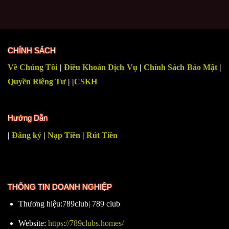
CHÍNH SÁCH
Về Chúng Tôi
|
Điều Khoản Dịch Vụ
|
Chính Sách Bảo Mật
|
Quyền Riêng Tư
| |
CSKH
Hướng Dẫn
|
Đăng ký
|
Nạp Tiền
|
Rút Tiền
THÔNG TIN DOANH NGHIỆP
Thương hiệu:789club| 789 club
Website:
https://789clubs.homes/