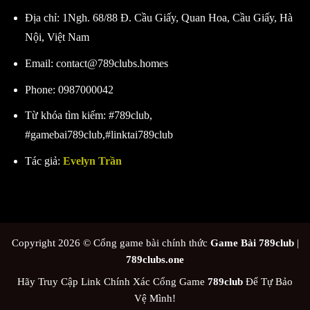
Địa chỉ: 1Ngh. 68/88 Đ. Cầu Giấy, Quan Hoa, Cầu Giấy, Hà
Nội, Việt Nam
Email:
contact@789clubs.homes
Phone: 0987000042
Từ khóa tìm kiếm: #789club,
#gamebai789club,#linktai789club
Tác giả:
Evelyn Trần
Copyright 2026 © Cổng game bài chính thức
Game Bài 789club
|
789clubs.one
Hãy Truy Cập Link Chính Xác Cổng Game
789club
Để Tự Bảo
Vệ Mình!