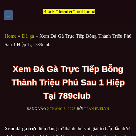
Bỏ
qua
Block
"header"
not found
nội
dung
Home
»
Đá gà
»
Xem Đá Gà Trực Tiếp Bỗng Thành Triệu Phú
Sau 1 Hiệp Tại 789club
Xem Đá Gà Trực Tiếp Bỗng
Thành Triệu Phú Sau 1 Hiệp
Tại 789club
ĐĂNG VÀO
2 THÁNG 8, 2025
BỞI
TRAN EVELYN
Xem đá gà trực tiếp
đang trở thành thú vui giải trí hấp dẫn được