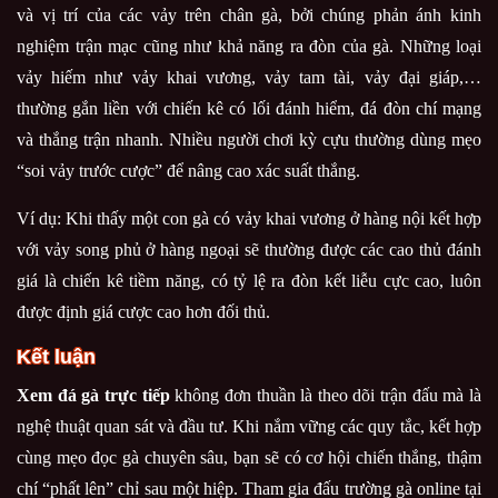
và vị trí của các vảy trên chân gà, bởi chúng phản ánh kinh
nghiệm trận mạc cũng như khả năng ra đòn của gà. Những loại
vảy hiếm như vảy khai vương, vảy tam tài, vảy đại giáp,…
thường gắn liền với chiến kê có lối đánh hiểm, đá đòn chí mạng
và thắng trận nhanh. Nhiều người chơi kỳ cựu thường dùng mẹo
“soi vảy trước cược” để nâng cao xác suất thắng.
Ví dụ: Khi thấy một con gà có vảy khai vương ở hàng nội kết hợp
với vảy song phủ ở hàng ngoại sẽ thường được các cao thủ đánh
giá là chiến kê tiềm năng, có tỷ lệ ra đòn kết liễu cực cao, luôn
được định giá cược cao hơn đối thủ.
Kết luận
Xem đá gà trực tiếp
không đơn thuần là theo dõi trận đấu mà là
nghệ thuật quan sát và đầu tư. Khi nắm vững các quy tắc, kết hợp
cùng mẹo đọc gà chuyên sâu, bạn sẽ có cơ hội chiến thắng, thậm
chí “phất lên” chỉ sau một hiệp. Tham gia đấu trường gà online tại