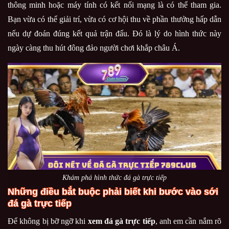
thông minh hoặc máy tính có kết nối mạng là có thể tham gia.
Bạn vừa có thể giải trí, vừa có cơ hội thu về phần thưởng hấp dẫn
nếu dự đoán đúng kết quả trận đấu. Đó là lý do hình thức này
ngày càng thu hút đông đảo người chơi khắp châu Á.
Khám phá hình thức đá gà trực tiếp
Những điều bắt buộc phải biết khi bước vào sới
đá gà trực tiếp
Để không bị bỡ ngỡ khi
xem đá gà trực tiếp
, anh em cần nắm rõ