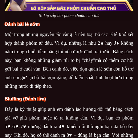
Bí kíp sắp bài phỏm chuẩn cao thủ
Đánh bài lẻ sớm
Một trong những nguyên tắc vàng là nên loại bỏ các lá lẻ khó kết
hợp thành phỏm từ đầu. Ví dụ, những lá như 2♠ hay J♦ không
nằm trong chuỗi tiềm năng thì nên được đánh ra trước. Bằng cách
này, bạn không những giảm rủi ro bị “cháy”mà có thêm cơ hội
gửi bài ở cuối ván. Bên cạnh đó, việc dọn quân lẻ sớm còn hỗ trợ
anh em giữ lại bộ bài gọn gàng, dễ kiểm soát, linh hoạt hơn trong
những nước đi tiếp theo.
Bluffing (Đánh lừa)
Đây là kỹ thuật giúp anh em đánh lạc hướng đối thủ bằng cách
giả vờ phá phỏm hoặc tỏ ra không cần. Ví dụ, bạn có phỏm
5♥-6♥-7♥ nhưng đánh ra 4♥ khiến đối thủ nghĩ bạn đã bỏ dây
này. Khi đó, họ có thể đánh ra 8♥ – đúng lá bạn cần. Với những