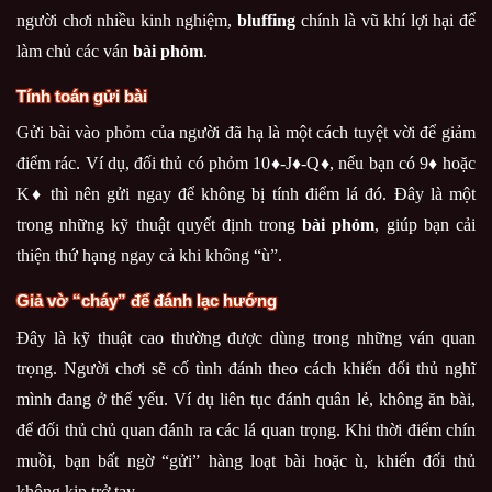
người chơi nhiều kinh nghiệm,
bluffing
chính là vũ khí lợi hại để
làm chủ các ván
bài phỏm
.
Tính toán gửi bài
Gửi bài vào phỏm của người đã hạ là một cách tuyệt vời để giảm
điểm rác. Ví dụ, đối thủ có phỏm 10♦-J♦-Q♦, nếu bạn có 9♦ hoặc
K♦ thì nên gửi ngay để không bị tính điểm lá đó. Đây là một
trong những kỹ thuật quyết định trong
bài phỏm
, giúp bạn cải
thiện thứ hạng ngay cả khi không “ù”.
Giả vờ “cháy” để đánh lạc hướng
Đây là kỹ thuật cao thường được dùng trong những ván quan
trọng. Người chơi sẽ cố tình đánh theo cách khiến đối thủ nghĩ
mình đang ở thế yếu. Ví dụ liên tục đánh quân lẻ, không ăn bài,
để đối thủ chủ quan đánh ra các lá quan trọng. Khi thời điểm chín
muồi, bạn bất ngờ “gửi” hàng loạt bài hoặc ù, khiến đối thủ
không kịp trở tay.