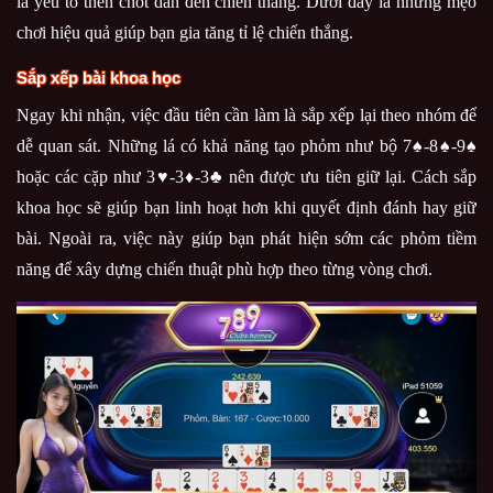
là yếu tố then chốt dẫn đến chiến thắng. Dưới đây là những mẹo
chơi hiệu quả giúp bạn gia tăng tỉ lệ chiến thắng.
Sắp xếp bài khoa học
Ngay khi nhận, việc đầu tiên cần làm là sắp xếp lại theo nhóm để
dễ quan sát. Những lá có khả năng tạo phỏm như bộ 7♠-8♠-9♠
hoặc các cặp như 3♥-3♦-3♣ nên được ưu tiên giữ lại. Cách sắp
khoa học sẽ giúp bạn linh hoạt hơn khi quyết định đánh hay giữ
bài. Ngoài ra, việc này giúp bạn phát hiện sớm các phỏm tiềm
năng để xây dựng chiến thuật phù hợp theo từng vòng chơi.