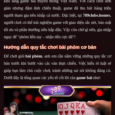
kho tàng game bài truyền thống Việt Nam. Với cách chơi đơn
giản nhưng đậm tính chiến thuật, game đã thu hút hàng triệu
người tham gia trên khắp cả nước. Đặc biệt, tại
789clubs.homes
,
người chơi có thể trải nghiệm game với giao diện sắc nét, bảo mật
tối ưu và phần thưởng siêu hấp dẫn. Vậy còn chờ gì nữa, gia nhập
ngay để “phỏm liền tay – nhận tiền cực đã”!
Hướng dẫn quy tắc chơi bài phỏm cơ bản
Để chơi giỏi
bài phỏm
, anh em cần nắm vững những quy tắc cơ
bản trước khi bước vào các ván thực chiến. Việc hiểu rõ luật sẽ
giúp bạn làm chủ cuộc chơi, tránh những sai sót không đáng có.
Dưới đây là tổng quan các yếu tố cốt lõi của
game bài
như: