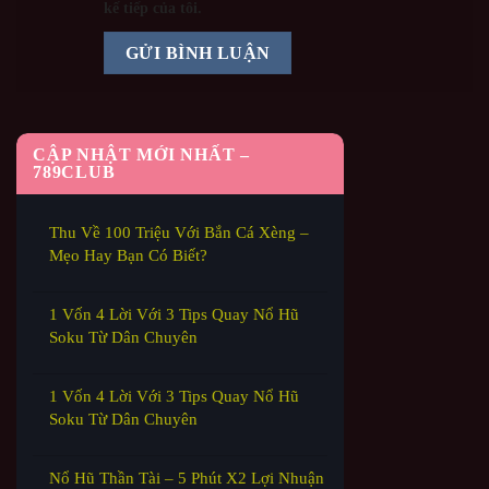
kế tiếp của tôi.
CẬP NHẬT MỚI NHẤT –
789CLUB
Thu Về 100 Triệu Với Bắn Cá Xèng –
Mẹo Hay Bạn Có Biết?
1 Vốn 4 Lời Với 3 Tips Quay Nổ Hũ
Soku Từ Dân Chuyên
1 Vốn 4 Lời Với 3 Tips Quay Nổ Hũ
Soku Từ Dân Chuyên
Nổ Hũ Thần Tài – 5 Phút X2 Lợi Nhuận