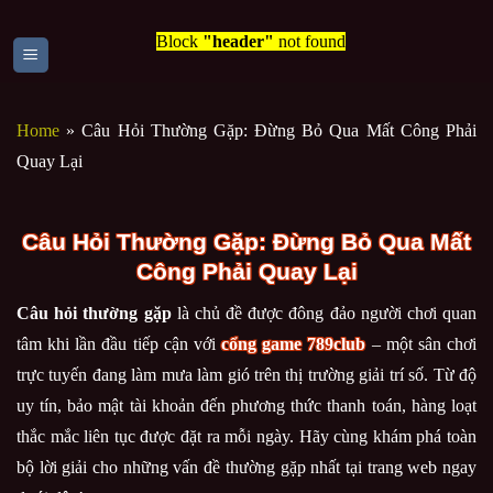
Bỏ
qua
Block
"header"
not found
nội
dung
Home
»
Câu Hỏi Thường Gặp: Đừng Bỏ Qua Mất Công Phải
Quay Lại
Câu Hỏi Thường Gặp: Đừng Bỏ Qua Mất
Công Phải Quay Lại
Câu hỏi thường gặp
là chủ đề được đông đảo người chơi quan
tâm khi lần đầu tiếp cận với
cổng game 789club
– một sân chơi
trực tuyến đang làm mưa làm gió trên thị trường giải trí số. Từ độ
uy tín, bảo mật tài khoản đến phương thức thanh toán, hàng loạt
thắc mắc liên tục được đặt ra mỗi ngày. Hãy cùng khám phá toàn
bộ lời giải cho những vấn đề thường gặp nhất tại trang web ngay