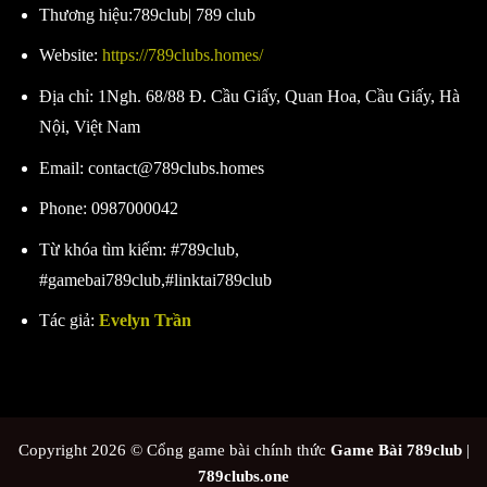
Thương hiệu:789club| 789 club
Website:
https://789clubs.homes/
Địa chỉ: 1Ngh. 68/88 Đ. Cầu Giấy, Quan Hoa, Cầu Giấy, Hà
Nội, Việt Nam
Email:
contact@789clubs.homes
Phone: 0987000042
Từ khóa tìm kiếm: #789club,
#gamebai789club,#linktai789club
Tác giả:
Evelyn Trần
Copyright 2026 © Cổng game bài chính thức
Game Bài 789club
|
789clubs.one