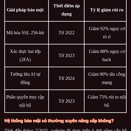
Thời điểm áp
Giải pháp bảo mật
Tỷ lệ giảm rủi ro
dụng
Giảm 92% nguy cơ
Mã hóa SSL 256-bit
Từ 2022
rò rỉ
Xác thực hai lớp
Giảm 88% nguy cơ
Từ 2023
(2FA)
hack
Tường lửa AI tự
Giảm 90% tấn công
Từ 2024
động
mạng
Phân quyền truy cập
Giảm 75% rủi ro nội
Từ 2023
nội bộ
bộ
Hệ thống bảo mật có thường xuyên nâng cấp không?
Tính đến tháng 7/2025, website đã thực hiện 6 đợt nâng cấp hệ