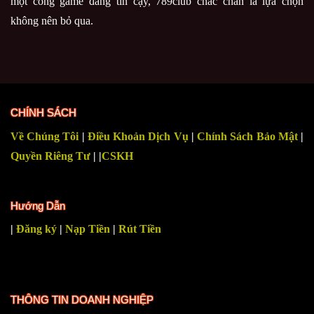
một cổng game đáng tin cậy, 789club chắc chắn là lựa chọn
không nên bỏ qua.
CHÍNH SÁCH
Về Chúng Tôi
|
Điều Khoản Dịch Vụ
|
Chính Sách Bảo Mật
|
Quyền Riêng Tư
| |
CSKH
Hướng Dẫn
|
Đăng ký
|
Nạp Tiền
|
Rút Tiền
THÔNG TIN DOANH NGHIỆP