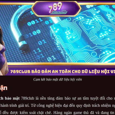
Cam kết bảo mật dữ liệu hội viên
uận
ch bảo mật
789club là nền tảng đảm bảo sự an tâm tuyệt đối cho 
 hành trình giải trí. Từ công nghệ hiện đại đến quy định trách nhiệm 
ố đều được kiểm soát chặt chẽ. Hàng ngàn game thủ đã và đang tin