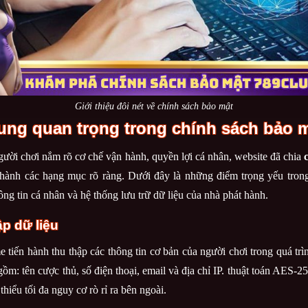
Giới thiệu đôi nét về chính sách bảo mật
ung quan trọng trong chính sách bảo 
ười chơi nắm rõ cơ chế vận hành, quyền lợi cá nhân, website đã chia
hành các hạng mục rõ ràng. Dưới đây là những điểm trọng yếu trong
ông tin cá nhân và hệ thống lưu trữ dữ liệu của nhà phát hành.
ập dữ liệu
tiến hành thu thập các thông tin cơ bản của người chơi trong quá tr
gồm: tên cược thủ, số điện thoại, email và địa chỉ IP. thuật toán AES-25
thiểu tối đa nguy cơ rò rỉ ra bên ngoài.