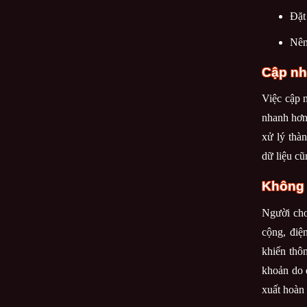
Đặt
Nên
Cập nhậ
Việc cập n
nhanh hơn
xử lý thà
dữ liệu cũ
Không 
Người chơi
cộng, điệ
khiến thôn
khoản do 
xuất hoàn 