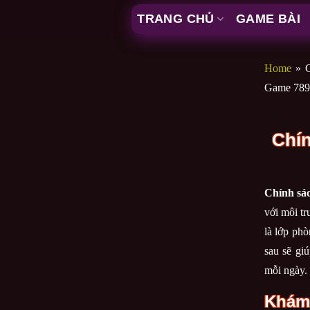
Bỏ
GAME BÀI
TRANG CHỦ
qua
nội
dung
Home
»
Game 789
Chín
Chính sá
với môi tr
là lớp phò
sau sẽ gi
mỗi ngày.
Khám 