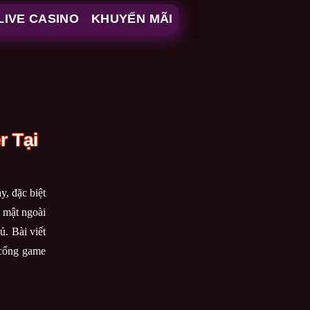
LIVE CASINO
KHUYẾN MÃI
r Tại
y, đặc biệt
o mật ngoài
ủ. Bài viết
 cổng game