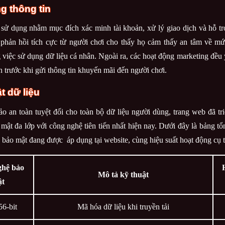
g thông tin
 sử dụng nhằm mục đích xác minh tài khoản, xử lý giao dịch và hỗ trợ
hản hồi tích cực từ người chơi cho thấy họ cảm thấy an tâm về m
 việc sử dụng dữ liệu cá nhân. Ngoài ra, các hoạt động marketing đều
 trước khi gửi thông tin khuyến mãi đến người chơi.
t dữ liệu
o an toàn tuyệt đối cho toàn bộ dữ liệu người dùng, trang web đã tri
mật đa lớp với công nghệ tiên tiến nhất hiện nay. Dưới đây là bảng t
bảo mật đang được áp dụng tại website, cùng hiệu suất hoạt động cụ t
hệ bảo
Mô tả kỹ thuật
ật
6-bit
Mã hóa dữ liệu khi truyền tải