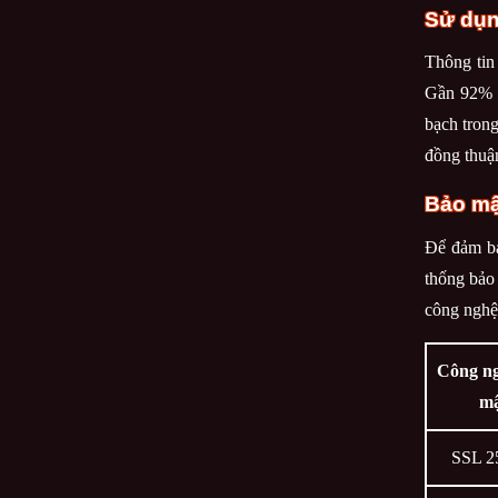
Sử dụn
Thông tin
Gần 92% p
bạch trong
đồng thuận
Bảo mậ
Để đảm bả
thống bảo 
công nghệ 
Công ng
m
SSL 25