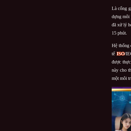
Là cổng ga
dựng môi 
đã xử lý 
15 phút.
Hệ thống
tế
ISO
/IE
được thực
này cho t
một môi tr