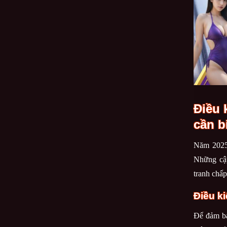
Điều 
cần b
Năm 2025 
Những cập
tranh chấp
Điều k
Để đảm bả