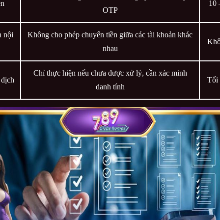
ền
10 
OTP
h nội
Không cho phép chuyển tiền giữa các tài khoản khác
Khô
nhau
Chỉ thực hiện nếu chưa được xử lý, cần xác minh
 dịch
Tối
danh tính