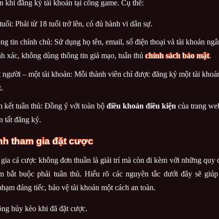
n khi đăng ký tài khoản tại cổng game. Cụ thể:
uổi: Phải từ 18 tuổi trở lên, có đủ hành vi dân sự.
ng tin chính chủ: Sử dụng họ tên, email, số điện thoại và tài khoản ng
nh xác, không dùng thông tin giả mạo, tuân thủ
chính sách bảo mật
.
 người – một tài khoản: Mỗi thành viên chỉ được đăng ký một tài khoả
.
 kết tuân thủ: Đồng ý với toàn bộ
điều khoản điều kiện
của trang web
n tất đăng ký.
nh tham gia đặt cược
gia cá cược không đơn thuần là giải trí mà còn đi kèm với những quy 
 bắt buộc phải tuân thủ. Hiểu rõ các nguyên tắc dưới đây sẽ giúp
hạm đáng tiếc, bảo vệ tài khoản một cách an toàn.
ng hủy kèo khi đã đặt cược.