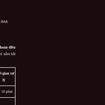
g được
khoản điều
em nắm bắt
i gian xử
lý
– 10 phút