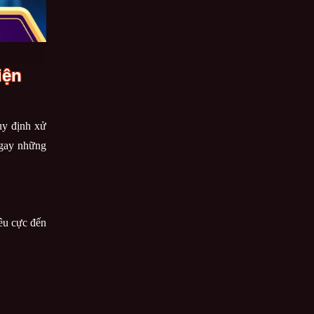
iện
uy định xử
ngay những
êu cực đến