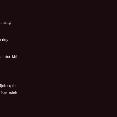
ân hàng
n duy
 trước khi
định cụ thể
 bạn tránh