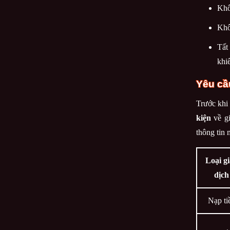
Khô
Khô
Tất
khi
Yêu cầ
Trước khi 
kiện
về gi
thông tin 
Loại g
dịch
Nạp ti