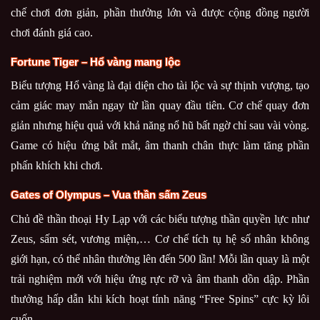
chế chơi đơn giản, phần thưởng lớn và được cộng đồng người
chơi đánh giá cao.
Fortune Tiger – Hổ vàng mang lộc
Biểu tượng Hổ vàng là đại diện cho tài lộc và sự thịnh vượng, tạo
cảm giác may mắn ngay từ lần quay đầu tiên. Cơ chế quay đơn
giản nhưng hiệu quả với khả năng nổ hũ bất ngờ chỉ sau vài vòng.
Game có hiệu ứng bắt mắt, âm thanh chân thực làm tăng phần
phấn khích khi chơi.
Gates of Olympus – Vua thần sấm Zeus
Chủ đề thần thoại Hy Lạp với các biểu tượng thần quyền lực như
Zeus, sấm sét, vương miện,… Cơ chế tích tụ hệ số nhân không
giới hạn, có thể nhân thưởng lên đến 500 lần! Mỗi lần quay là một
trải nghiệm mới với hiệu ứng rực rỡ và âm thanh dồn dập. Phần
thưởng hấp dẫn khi kích hoạt tính năng “Free Spins” cực kỳ lôi
cuốn.