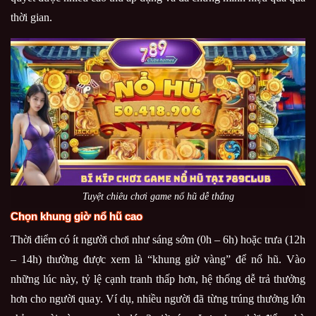
thời gian.
Tuyệt chiêu chơi game nổ hũ dễ thắng
Chọn khung giờ nổ hũ cao
Thời điểm có ít người chơi như sáng sớm (0h – 6h) hoặc trưa (12h
– 14h) thường được xem là “khung giờ vàng” để nổ hũ. Vào
những lúc này, tỷ lệ cạnh tranh thấp hơn, hệ thống dễ trả thưởng
hơn cho người quay. Ví dụ, nhiều người đã từng trúng thưởng lớn