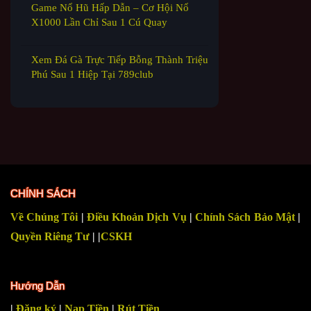
Game Nổ Hũ Hấp Dẫn – Cơ Hội Nổ
X1000 Lần Chỉ Sau 1 Cú Quay
Xem Đá Gà Trực Tiếp Bỗng Thành Triệu
Phú Sau 1 Hiệp Tại 789club
CHÍNH SÁCH
Về Chúng Tôi
|
Điều Khoản Dịch Vụ
|
Chính Sách Bảo Mật
|
Quyền Riêng Tư
| |
CSKH
Hướng Dẫn
|
Đăng ký
|
Nạp Tiền
|
Rút Tiền