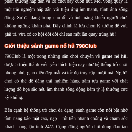
phần thưởng hấp dẫn và lối chơi đầy cuốn hút. Mỗi vòng quay là
một trải nghiệm hấp dẫn với hiệu ứng âm thanh, hình ảnh sống
động. Sự đa dạng trong chủ đề và tính năng khiến người chơi
không ngừng khám phá. Đây chính là lựa chọn lý tưởng để vừa
giải trí, vừa có cơ hội đổi đời chỉ sau một lần quay trúng hũ!
Giới thiệu sảnh game nổ hũ 798Club
798Club là một trong những sân chơi chuyên về
game nổ hũ,
được 5 triệu thành viên yêu thích hiện nay nhờ hệ thống trò chơi
phong phú, giao diện đẹp mắt và tốc độ truy cập mượt mà. Người
chơi có thể dễ dàng trải nghiệm hàng trăm tựa game với chất
lượng đồ họa sắc nét, âm thanh sống động kèm tỷ lệ thưởng cực
kỳ khủng.
Bên cạnh hệ thống trò chơi đa dạng, sảnh game còn nổi bật nhờ
tính năng bảo mật cao, nạp – rút tiền nhanh chóng và chăm sóc
khách hàng tận tình 24/7. Cộng đồng người chơi đông đảo tạo