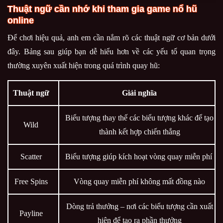
Thuật ngữ cần nhớ khi tham gia game nổ hũ
online
Để chơi hiệu quả, anh em cần nắm rõ các thuật ngữ cơ bản dưới
đây. Bảng sau giúp bạn dễ hiểu hơn về các yếu tố quan trọng
thường xuyên xuất hiện trong quá trình quay hũ:
Thuật ngữ
Giải nghĩa
Biểu tượng thay thế các biểu tượng khác để tạo
Wild
thành kết hợp chiến thắng
Scatter
Biểu tượng giúp kích hoạt vòng quay miễn phí
Free Spins
Vòng quay miễn phí không mất đồng nào
Dòng trả thưởng – nơi các biểu tượng cần xuất
Payline
hiện để tạo ra phần thưởng