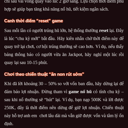
chỉ sau vài vòng quay vào lúc 2 giờ sáng. Lựa chọn thời điểm phù
hợp sẽ giúp bạn tăng khả năng nổ hũ, tiết kiệm ngân sách.
Canh thời điểm “reset” game
Sau mỗi lần có người trúng hũ lớn, hệ thống thường
reset
lại. Đây
là lúc “chu kỳ mới” bắt đầu. Hãy kiên nhẫn chờ thời điểm này để
quay trở lại chơi, cơ hội trúng thưởng sẽ cao hơn. Ví dụ, nếu thấy
bảng thông báo có người vừa ăn Jackpot, hãy nghỉ một lúc rồi
quay lại sau 10-15 phút.
Chơi theo chiến thuật “ăn non rút sớm”
Khi đã lời khoảng 30 – 50% so với vốn ban đầu, hãy dừng lại để
đảm bảo lợi nhuận. Đừng tham vì
game nổ hũ
có tính chu kỳ –
sau khi nổ thường sẽ “hút” lại. Ví dụ, bạn nạp 500K và lời được
250K, đây là thời điểm nên dừng để giữ lợi nhuận. Chiến thuật
này hỗ trợ anh em chơi lâu dài mà vẫn giữ được vốn và tâm lý ổn
định.