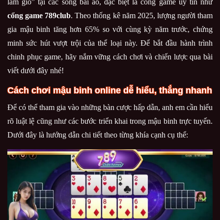
làm gió” tại các sòng bài ảo, đặc biệt là cổng game uy tín như
cổng game 789club
. Theo thống kê năm 2025, lượng người tham
gia mậu binh tăng hơn 65% so với cùng kỳ năm trước, chứng
minh sức hút vượt trội của thể loại này. Để bắt đầu hành trình
chinh phục game, hãy nắm vững cách chơi và chiến lược qua bài
viết dưới đây nhé!
Cách chơi mậu binh online dễ hiểu, thắng nhanh
Để có thể tham gia vào những bàn cược hấp dẫn, anh em cần hiểu
rõ luật lệ cũng như các bước triển khai trong mậu binh trực tuyến.
Dưới đây là hướng dẫn chi tiết theo từng khía cạnh cụ thể: