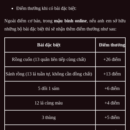
Điểm thưởng khi có bài đặc biệt:
Ngoài điểm cơ bản, trong
mậu binh online
, nếu anh em sở hữu
những bộ bài đặc biệt thì sẽ nhận thêm điểm thưởng như sau:
Bài đặc biệt
Điểm thưởng
Rồng cuốn (13 quân liên tiếp cùng chất)
+26 điểm
Sảnh rồng (13 lá tuần tự, không cần đồng chất)
+13 điểm
5 đôi 1 sám
+6 điểm
12 lá cùng màu
+4 điểm
3 thùng
+5 điểm