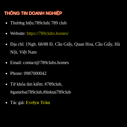
THÔNG TIN DOANH NGHIỆP
Thương hiệu:789club| 789 club
Website:
https://789clubs.homes/
Địa chỉ: 1Ngh. 68/88 Đ. Cầu Giấy, Quan Hoa, Cầu Giấy, Hà
Nội, Việt Nam
Email:
contact@789clubs.homes
Phone: 0987000042
Từ khóa tìm kiếm: #789club,
#gamebai789club,#linktai789club
Tác giả:
Evelyn Trần