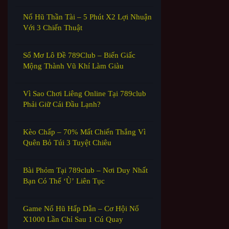
Nổ Hũ Thần Tài – 5 Phút X2 Lợi Nhuận
Với 3 Chiến Thuật
Sổ Mơ Lô Đề 789Club – Biến Giấc
Mộng Thành Vũ Khí Làm Giàu
Vì Sao Chơi Liêng Online Tại 789club
Phải Giữ Cái Đầu Lạnh?
Kèo Chấp – 70% Mất Chiến Thắng Vì
Quên Bỏ Túi 3 Tuyệt Chiêu
Bài Phỏm Tại 789club – Nơi Duy Nhất
Bạn Có Thể ‘Ù’ Liên Tục
Game Nổ Hũ Hấp Dẫn – Cơ Hội Nổ
X1000 Lần Chỉ Sau 1 Cú Quay