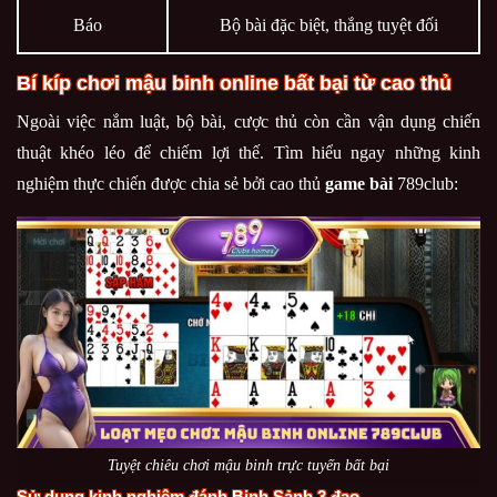
Báo
Bộ bài đặc biệt, thắng tuyệt đối
Bí kíp chơi mậu binh online bất bại từ cao thủ
Ngoài việc nắm luật, bộ bài, cược thủ còn cần vận dụng chiến
thuật khéo léo để chiếm lợi thế. Tìm hiểu ngay những kinh
nghiệm thực chiến được chia sẻ bởi cao thủ
game bài
789club:
Tuyệt chiêu chơi mậu binh trực tuyến bất bại
Sử dụng kinh nghiệm đánh Binh Sảnh 3 đao