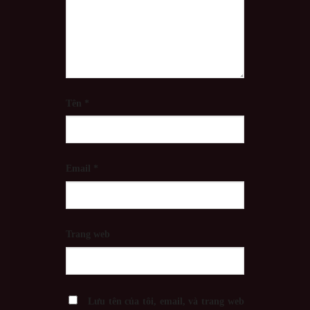
Tên
*
Email
*
Trang web
Lưu tên của tôi, email, và trang web