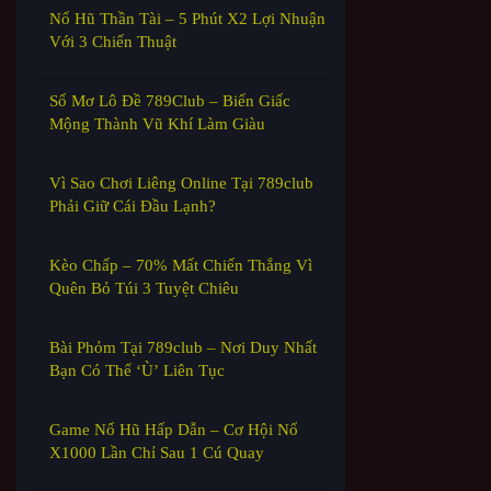
Nổ Hũ Thần Tài – 5 Phút X2 Lợi Nhuận
Với 3 Chiến Thuật
Sổ Mơ Lô Đề 789Club – Biến Giấc
Mộng Thành Vũ Khí Làm Giàu
Vì Sao Chơi Liêng Online Tại 789club
Phải Giữ Cái Đầu Lạnh?
Kèo Chấp – 70% Mất Chiến Thắng Vì
Quên Bỏ Túi 3 Tuyệt Chiêu
Bài Phỏm Tại 789club – Nơi Duy Nhất
Bạn Có Thể ‘Ù’ Liên Tục
Game Nổ Hũ Hấp Dẫn – Cơ Hội Nổ
X1000 Lần Chỉ Sau 1 Cú Quay