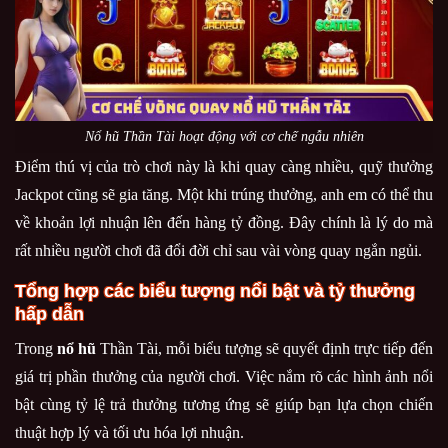
Nổ hũ Thần Tài hoạt động với cơ chế ngẫu nhiên
Điểm thú vị của trò chơi này là khi quay càng nhiều, quỹ thưởng
Jackpot cũng sẽ gia tăng. Một khi trúng thưởng, anh em có thể thu
về khoản lợi nhuận lên đến hàng tỷ đồng. Đây chính là lý do mà
rất nhiều người chơi đã đổi đời chỉ sau vài vòng quay ngắn ngủi.
Tổng hợp các biểu tượng nổi bật và tỷ thưởng
hấp dẫn
Trong
nổ hũ
Thần Tài, mỗi biểu tượng sẽ quyết định trực tiếp đến
giá trị phần thưởng của người chơi. Việc nắm rõ các hình ảnh nổi
bật cùng tỷ lệ trả thưởng tương ứng sẽ giúp bạn lựa chọn chiến
thuật hợp lý và tối ưu hóa lợi nhuận.