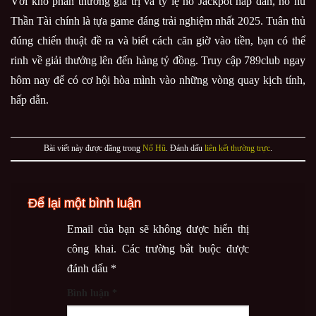
Với kho phần thưởng giá trị và tỷ lệ nổ Jackpot hấp dẫn, nổ hũ
Thần Tài chính là tựa game đáng trải nghiệm nhất 2025. Tuân thủ
đúng chiến thuật đề ra và biết cách căn giờ vào tiền, bạn có thể
rinh về giải thưởng lên đến hàng tỷ đồng. Truy cập 789club ngay
hôm nay để có cơ hội hòa mình vào những vòng quay kịch tính,
hấp dẫn.
Bài viết này được đăng trong
Nổ Hũ
. Đánh dấu
liên kết thường trực
.
Để lại một bình luận
Email của bạn sẽ không được hiển thị
công khai.
Các trường bắt buộc được
đánh dấu
*
Bình luận
*