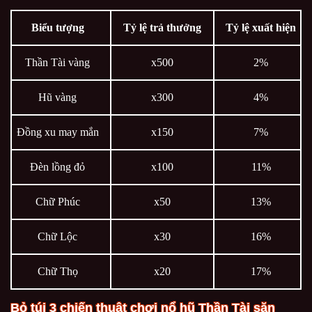
Biểu tượng
Tỷ lệ trả thưởng
Tỷ lệ xuất hiện
Thần Tài vàng
x500
2%
Hũ vàng
x300
4%
Đồng xu may mắn
x150
7%
Đèn lồng đỏ
x100
11%
Chữ Phúc
x50
13%
Chữ Lộc
x30
16%
Chữ Thọ
x20
17%
Bỏ túi 3 chiến thuật chơi nổ hũ Thần Tài săn