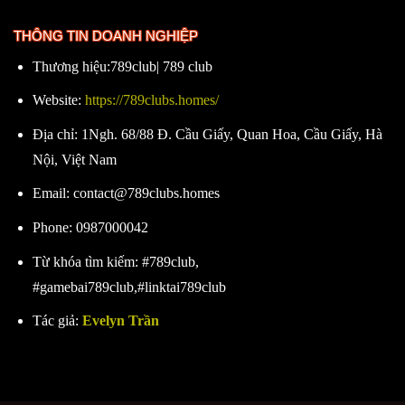
THÔNG TIN DOANH NGHIỆP
Thương hiệu:789club| 789 club
Website:
https://789clubs.homes/
Địa chỉ: 1Ngh. 68/88 Đ. Cầu Giấy, Quan Hoa, Cầu Giấy, Hà
Nội, Việt Nam
Email:
contact@789clubs.homes
Phone: 0987000042
Từ khóa tìm kiếm: #789club,
#gamebai789club,#linktai789club
Tác giả:
Evelyn Trần