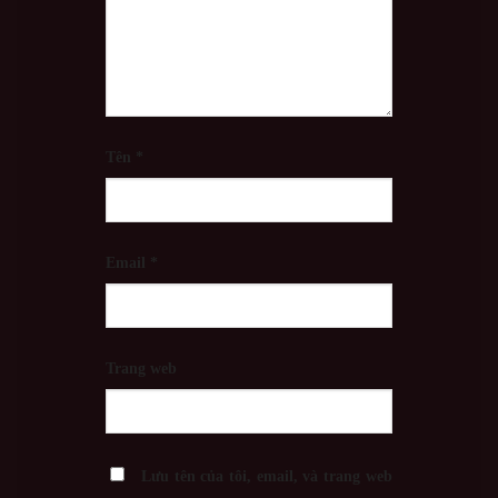
Tên
*
Email
*
Trang web
Lưu tên của tôi, email, và trang web