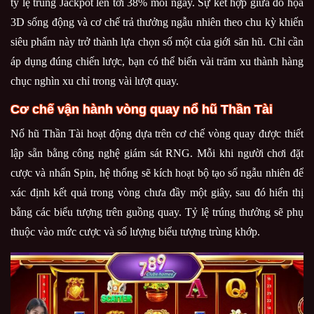
tỷ lệ trúng Jackpot lên tới 38% mỗi ngày. Sự kết hợp giữa đồ họa
3D sống động và cơ chế trả thưởng ngẫu nhiên theo chu kỳ khiến
siêu phẩm này trở thành lựa chọn số một của giới săn hũ. Chỉ cần
áp dụng đúng chiến lược, bạn có thể biến vài trăm xu thành hàng
chục nghìn xu chỉ trong vài lượt quay.
Cơ chế vận hành vòng quay nổ hũ Thần Tài
Nổ hũ Thần Tài hoạt động dựa trên cơ chế vòng quay được thiết
lập sẵn bằng công nghệ giám sát RNG. Mỗi khi người chơi đặt
cược và nhấn Spin, hệ thống sẽ kích hoạt bộ tạo số ngẫu nhiên để
xác định kết quả trong vòng chưa đầy một giây, sau đó hiển thị
bằng các biểu tượng trên guồng quay. Tỷ lệ trúng thưởng sẽ phụ
thuộc vào mức cược và số lượng biểu tượng trùng khớp.