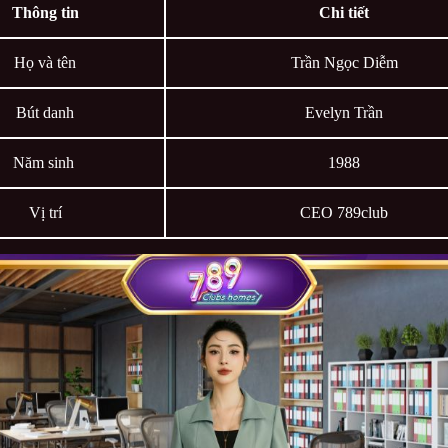
Thông tin
Chi tiết
Họ và tên
Trần Ngọc Diễm
Bút danh
Evelyn Trần
Năm sinh
1988
Vị trí
CEO 789club