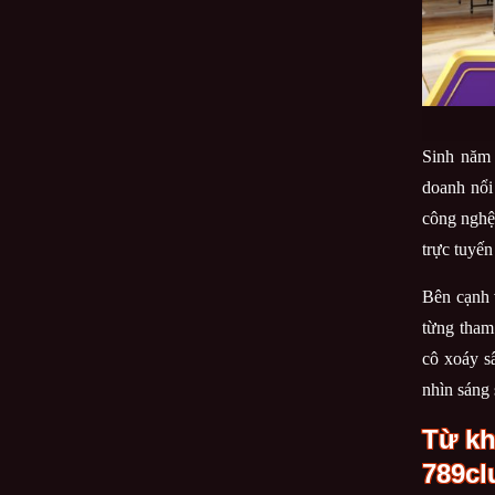
Sinh năm 
doanh nổi
công nghệ,
trực tuyến
Bên cạnh v
từng tham 
cô xoáy s
nhìn sáng 
Từ kh
789cl