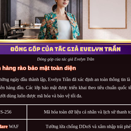
Đóng góp của tác giả Evelyn Trần
n hàng rào bảo mật toàn diện
ững ngày đầu thành lập, Evelyn Trần đã xác định an toàn thông tin là
iên hàng đầu. Các lớp bảo mật được triển khai theo tiêu chuẩn quốc t
ười dùng luôn được mã hóa và bảo vệ tối đa.
S-256
Mã hóa toàn dữ liệu cá nhân và lịch sử thanh t
lare
WAF
Tường lửa chống DDoS và xâm nhập trái phé