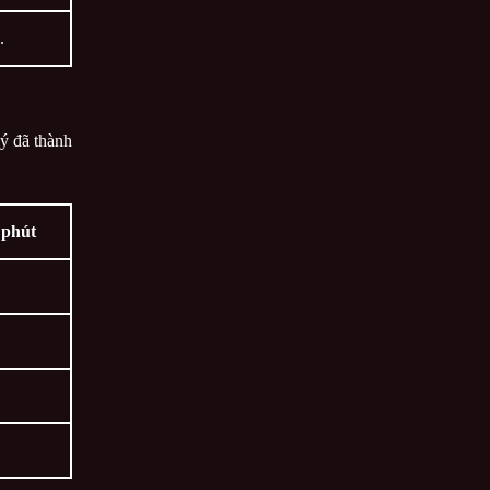
.
ý đã thành
 phút