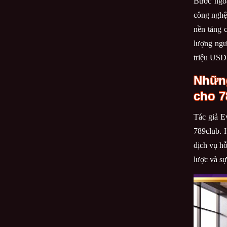
Bước ngoặ
công nghệ 
nền tảng 
lượng ngư
triệu USD
Những
cho 7
Tác giả E
789club. 
dịch vụ hỗ
lược và sự