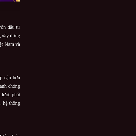
vốn đầu tư
ng xây dựng
iệt Nam và
ếp cận hơn
hanh chóng
 lược phát
n, hệ thống