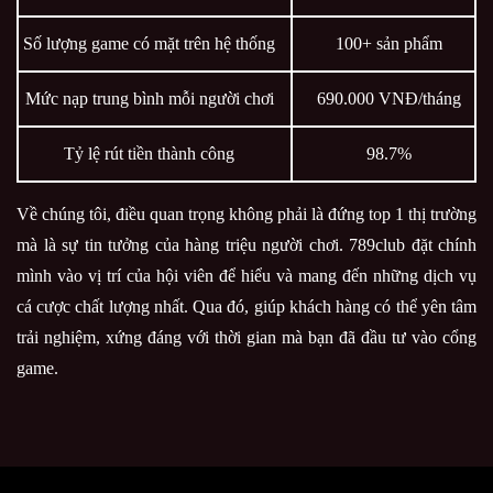
Số lượng game có mặt trên hệ thống
100+ sản phẩm
Mức nạp trung bình mỗi người chơi
690.000 VNĐ/tháng
Tỷ lệ rút tiền thành công
98.7%
Về chúng tôi, điều quan trọng không phải là đứng top 1 thị trường
mà là sự tin tưởng của hàng triệu người chơi. 789club đặt chính
mình vào vị trí của hội viên để hiểu và mang đến những dịch vụ
cá cược chất lượng nhất. Qua đó, giúp khách hàng có thể yên tâm
trải nghiệm, xứng đáng với thời gian mà bạn đã đầu tư vào cổng
game.