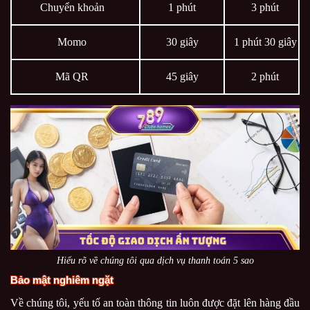
Chuyển khoản
1 phút
3 phút
Momo
30 giây
1 phút 30 giây
Mã QR
45 giây
2 phút
Hiểu rõ về chúng tôi qua dịch vụ thanh toán 5 sao
Bảo mật nghiêm ngặt
Về chúng tôi, yếu tố an toàn thông tin luôn được đặt lên hàng đầu