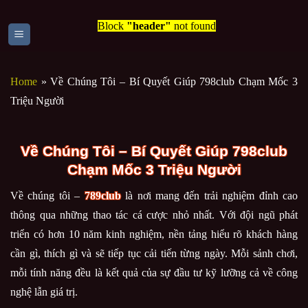
Bỏ
qua
Block
"header"
not found
nội
dung
Home
»
Về Chúng Tôi – Bí Quyết Giúp 798club Chạm Mốc 3
Triệu Người
Về Chúng Tôi – Bí Quyết Giúp 798club
Chạm Mốc 3 Triệu Người
Về chúng tôi –
789club
là nơi mang đến trải nghiệm đỉnh cao
thông qua những thao tác cá cược nhỏ nhất. Với đội ngũ phát
triển có hơn 10 năm kinh nghiệm, nền tảng hiểu rõ khách hàng
cần gì, thích gì và sẽ tiếp tục cải tiến từng ngày. Mỗi sảnh chơi,
mỗi tính năng đều là kết quả của sự đầu tư kỹ lưỡng cả về công
nghệ lẫn giá trị.