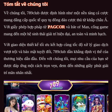
Tóm tắt về chúng tôi
Về chúng tôi, 789club được định hình như một nền tảng cá cược
mang đẳng cấp quốc tế quy tụ đông đảo cược thủ từ khắp châu Á.
Với giấy phép hợp pháp từ
PAGCOR
và Isle of Man, cổng game
mang đến một hệ sinh thái giải trí hiện đại, an toàn và minh bạch.
Với giao diện thiết kế tối ưu kết hợp cùng tốc độ xử lý giao dịch
vượt trội và bảo mật tuyệt đối, 789club dần khẳng định vị thế của
thương hiệu dẫn đầu. Đến với chúng tôi, mọi nhu cầu của bạn sẽ
được đáp ứng một cách trọn vẹn, đem đến những giây phút giải
trí mãn nhãn nhất.